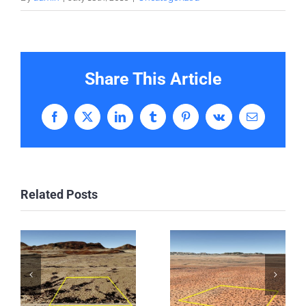
Share This Article
Facebook
X
LinkedIn
Tumblr
Pinterest
Vk
Email
Related Posts